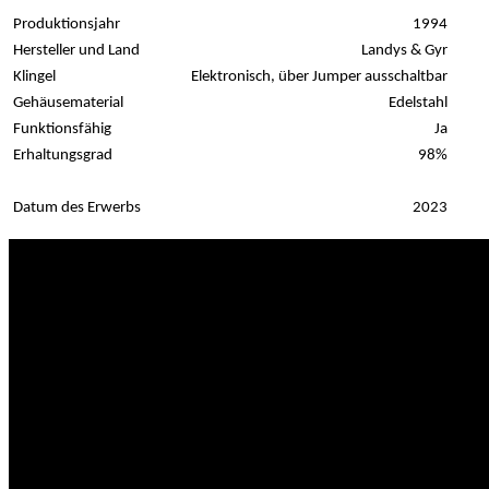
Produktionsjahr
1994
Hersteller und Land
Landys & Gyr
Klingel
Elektronisch, über Jumper ausschaltbar
Gehäusematerial
Edelstahl
Funktionsfähig
Ja
Erhaltungsgrad
98%
Datum des Erwerbs
2023