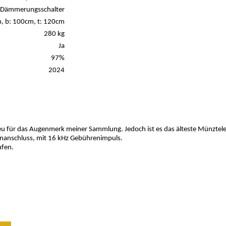
ch Dämmerungsschalter
, b: 100cm, t: 120cm
280 kg
Ja
97%
2024
neu für das Augenmerk meiner Sammlung. Jedoch ist es das älteste Münztel
fonanschluss, mit 16 kHz Gebührenimpuls.
ufen.