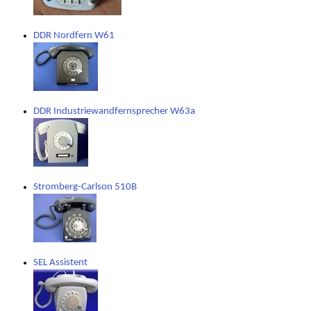
DDR Nordfern W61
DDR Industriewandfernsprecher W63a
Stromberg-Carlson 510B
SEL Assistent