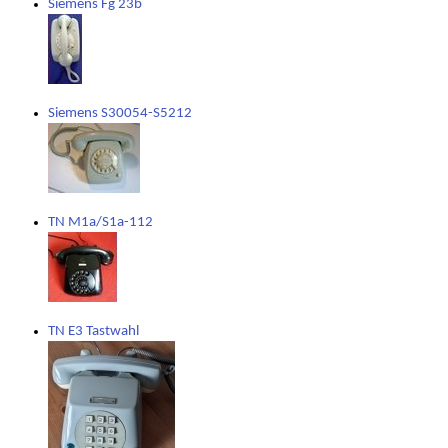
Siemens Fg 23b
Siemens S30054-S5212
TN M1a/S1a-112
TN E3 Tastwahl