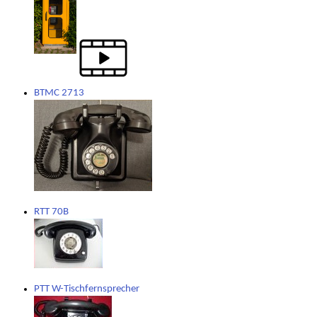
BTMC 2713
RTT 70B
PTT W-Tischfernsprecher