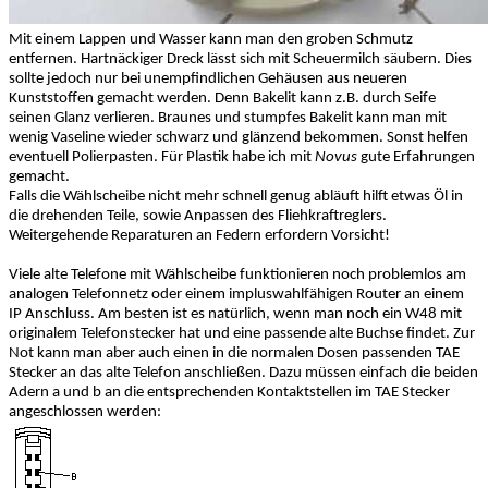
Mit einem Lappen und Wasser kann man den groben Schmutz
entfernen. Hartnäckiger Dreck lässt sich mit Scheuermilch säubern. Dies
sollte jedoch nur bei unempfindlichen Gehäusen aus neueren
Kunststoffen gemacht werden. Denn Bakelit kann z.B. durch Seife
seinen Glanz verlieren. Braunes und stumpfes Bakelit kann man mit
wenig Vaseline wieder schwarz und glänzend bekommen. Sonst helfen
eventuell Polierpasten. Für Plastik habe ich mit
Novus
gute Erfahrungen
gemacht.
Falls die Wählscheibe nicht mehr schnell genug abläuft hilft etwas Öl in
die drehenden Teile, sowie Anpassen des Fliehkraftreglers.
Weitergehende Reparaturen an Federn erfordern Vorsicht!
Viele alte Telefone mit Wählscheibe funktionieren noch problemlos am
analogen Telefonnetz oder einem impluswahlfähigen Router an einem
IP Anschluss. Am besten ist es natürlich, wenn man noch ein W48 mit
originalem Telefonstecker hat und eine passende alte Buchse findet. Zur
Not kann man aber auch einen in die normalen Dosen passenden TAE
Stecker an das alte Telefon anschließen. Dazu müssen einfach die beiden
Adern a und b an die entsprechenden Kontaktstellen im TAE Stecker
angeschlossen werden: